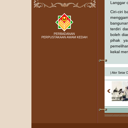
Langgar d
Ciri-ciri
menggamb
bangunan
terdiri 
PERBADANAN
boleh di
PERPUSTAKAAN AWAM KEDAH
pihak y
pemeliha
kekal men
|
Alor Setar 