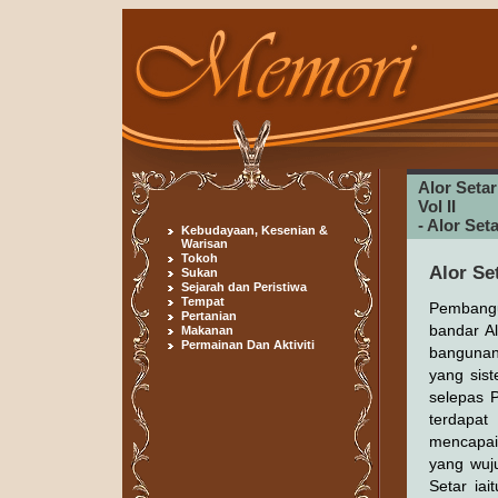
Alor Seta
Vol II
- Alor Se
Kebudayaan, Kesenian &
Warisan
Tokoh
Alor Se
Sukan
Sejarah dan Peristiwa
Tempat
Pembangu
Pertanian
bandar Al
Makanan
Permainan Dan Aktiviti
bangunan
yang sis
selepas 
terdapat
mencapai
yang wuj
Setar iai