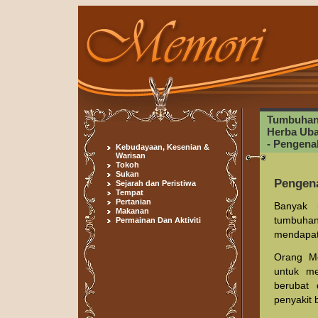
Tumbuhan 
Herba Uba
- Pengena
Kebudayaan, Kesenian &
Warisan
Tokoh
Sukan
Pengen
Sejarah dan Peristiwa
Tempat
Pertanian
Banyak 
Makanan
tumbuhan
Permainan Dan Aktiviti
mendapat
Orang M
untuk me
berubat 
penyakit 