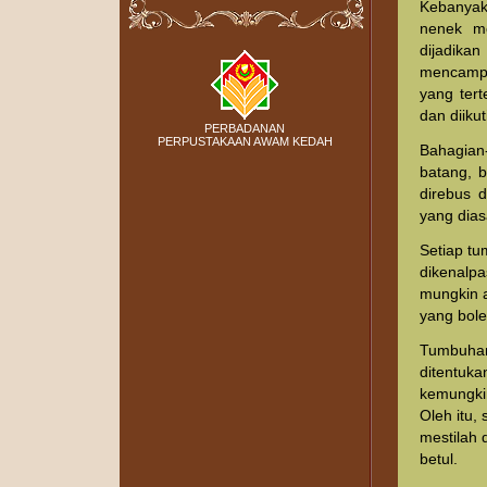
Kebanyak
nenek mo
dijadika
mencampu
yang tert
dan diiku
PERBADANAN
PERPUSTAKAAN AWAM KEDAH
Bahagian
batang, 
direbus 
yang dias
Setiap tu
dikenalpa
mungkin 
yang bol
Tumbuhan 
ditentuka
kemungki
Oleh itu,
mestilah 
betul.