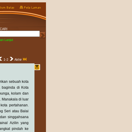
CARI
an Lanjut
1-2
Akhir
rikan sebuah kota
 baginda di Kota
 bunga, kolam dan
 Manakala di luar
 kota pertahanan.
g Seri atau Balai
 dan singgahsana
inal Azilin yang
angkat pindah ke