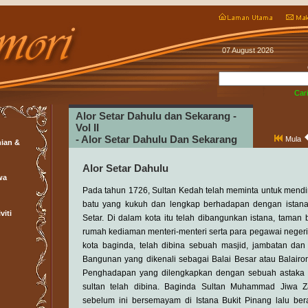
07 August 2026
Cari
Alor Setar Dahulu dan Sekarang -
Vol II
- Alor Setar Dahulu Dan Sekarang
Mula
ian &
Alor Setar Dahulu
wa
Pada tahun 1726, Sultan Kedah telah meminta untuk mendi
batu yang kukuh dan lengkap berhadapan dengan istana
viti
Setar. Di dalam kota itu telah dibangunkan istana, taman
rumah kediaman menteri-menteri serta para pegawai negeri.
kota baginda, telah dibina sebuah masjid, jambatan dan
Bangunan yang dikenali sebagai Balai Besar atau Balairon
Penghadapan yang dilengkapkan dengan sebuah astaka
sultan telah dibina. Baginda Sultan Muhammad Jiwa Za
sebelum ini bersemayam di Istana Bukit Pinang lalu ber