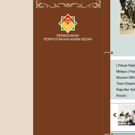
PERBADANAN
PERPUSTAKAAN AWAM KEDAH
|
Pekan Rab
Melayu
|
Pa
Muzium DiRa
Town Dispe
Raja Alor Se
Royal
|