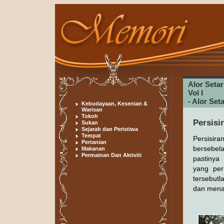
Alor Seta
Vol I
- Alor Se
Kebudayaan, Kesenian &
Warisan
Tokoh
Persisi
Sukan
Sejarah dan Peristiwa
Tempat
Persisira
Pertanian
bersebe
Makanan
Permainan Dan Aktiviti
pastinya
yang per
tersebut
dan mena