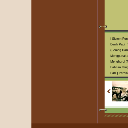
|
Sistem Pe
Benih Padi
|
(Semai) Dar
Menggunaka
Menghuroi (
Bahasa Yang
Padi
|
Perala