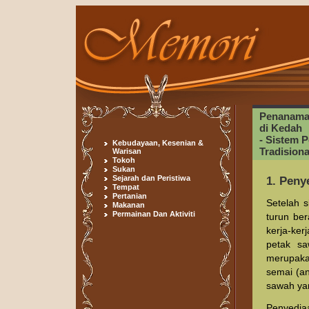
Penanaman
di Kedah
- Sistem 
Kebudayaan, Kesenian &
Tradision
Warisan
Tokoh
Sukan
Sejarah dan Peristiwa
1. Peny
Tempat
Pertanian
Setelah s
Makanan
Permainan Dan Aktiviti
turun be
kerja-ke
petak sa
merupaka
semai (an
sawah yan
Penyedia