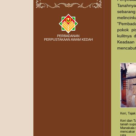
Tanahnya
sebarang
melincin
"Pembadai
pokok pi
kulitnya 
PERBADANAN
PERPUSTAKAAN AWAM KEDAH
Keadaan
mencabut
Keri, Tajak
Keri dan T
tanah supa
Manakala s
mencakar t
rata.