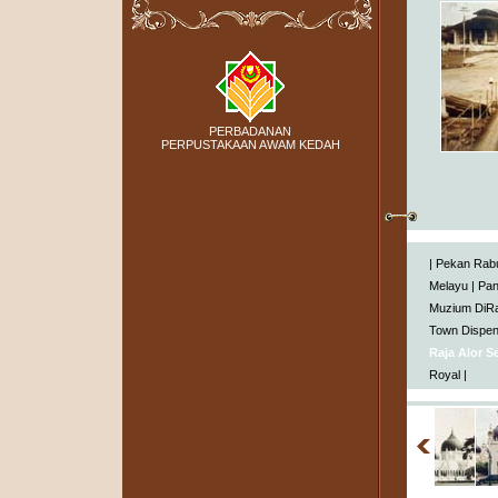
PERBADANAN
PERPUSTAKAAN AWAM KEDAH
|
Pekan Rab
Melayu
|
Pa
Muzium DiRa
Town Dispe
Raja Alor S
Royal
|