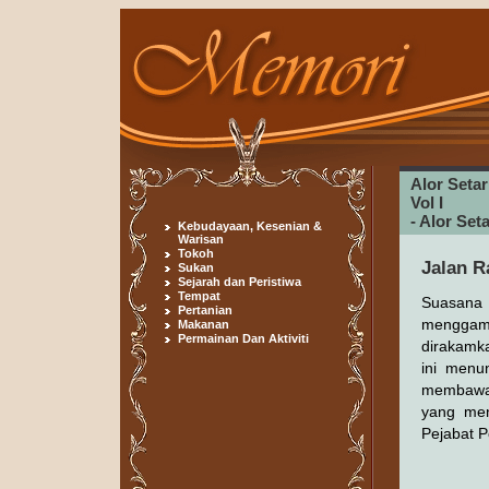
Alor Seta
Vol I
- Alor Se
Kebudayaan, Kesenian &
Warisan
Tokoh
Jalan R
Sukan
Sejarah dan Peristiwa
Tempat
Suasana 
Pertanian
menggamb
Makanan
Permainan Dan Aktiviti
dirakamk
ini menu
membawa 
yang men
Pejabat P