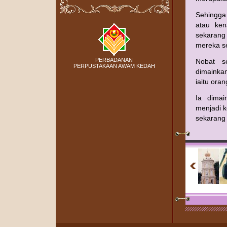
Sehingga 
atau ken
sekarang
mereka se
PERBADANAN
Nobat s
PERPUSTAKAAN AWAM KEDAH
dimainka
iaitu ora
Ia dimai
menjadi k
sekarang 