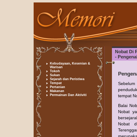
Nobat Di 
- Pengena
Kebudayaan, Kesenian &
Warisan
Tokoh
Pengen
Sukan
Sejarah dan Peristiwa
Tempat
Sebelum 
Pertanian
penduduk
Makanan
Permainan Dan Aktiviti
tempat No
Balai Nob
Nobat ya
bersejar
Nobat di
Terengg
merupakan