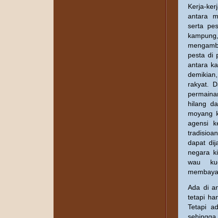
Kerja-ke
antara m
serta pe
kampung,
mengambi
pesta di 
antara k
demikian,
rakyat. 
permainan
hilang d
moyang ki
agensi 
tradisio
dapat di
negara k
wau ku
membayang
Ada di an
tetapi ha
Tetapi a
sehingga h