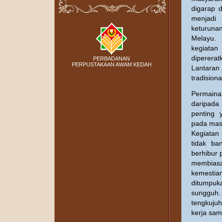
digarap 
menjadi
keturun
Melayu. 
kegiata
diperera
PERBADANAN
PERPUSTAKAAN AWAM KEDAH
Lantara
tradision
Permaina
daripada
penting 
pada masa
Kegiatan 
tidak ba
berhibur 
membiasa
kemestian
ditumpuka
sungguh
tengkuju
kerja sam