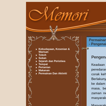
Permainan
- Pengena
Kebudayaan, Kesenian &
Warisan
Tokoh
Pengen
Sukan
Sejarah dan Peristiwa
Tempat
Keadaan 
Pertanian
peredara
Makanan
Permainan Dan Aktiviti
corak ke
Berlakuny
ke dalam 
masa, be
zaman ne
masyaraka
Masyarak