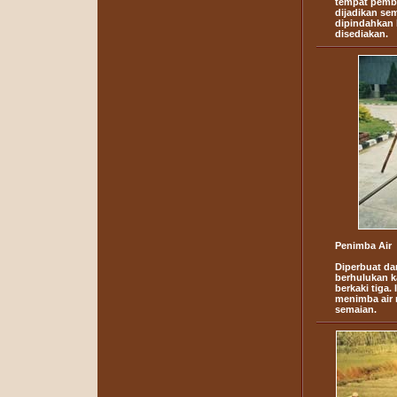
tempat pembi
dijadikan se
dipindahkan 
disediakan.
Penimba Air
Diperbuat da
berhulukan k
berkaki tiga.
menimba air 
semaian.