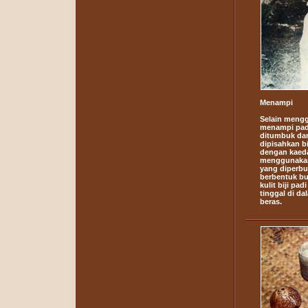
Menampi
Selain meng
menampi padi
ditumbuk dan
dipisahkan bi
dengan kaed
menggunakan
yang diperbu
berbentuk bul
kulit biji pa
tinggal di da
beras.