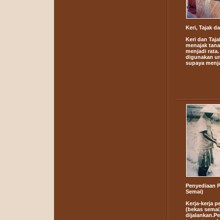
Keri, Tajak d
Keri dan Taj
menajak tana
menjadi rata.
digunakan u
supaya menjad
Penyediaan P
Semai)
Kerja-kerja 
(bekas semai
dijalankan.P