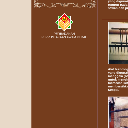
yang diguna
rumput pada 
sawah dan ju
PERBADANAN
PERPUSTAKAAN AWAM KEDAH
Alat teknolog
yang digunak
menggala (ba
untuk mengha
memecah ketu
membersihka
rampai.