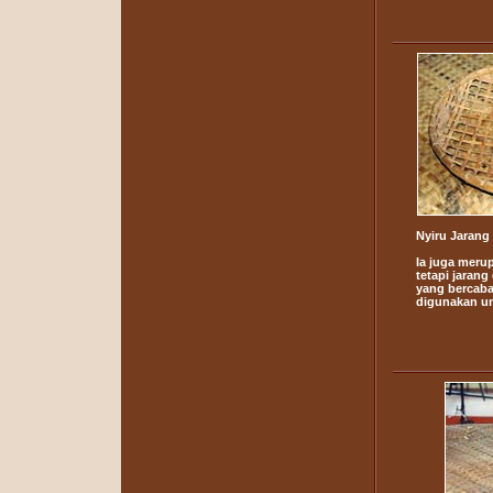
Nyiru Jarang
Ia juga meru
tetapi jaran
yang bercaban
digunakan u