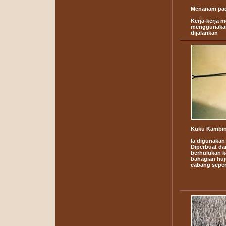
Menanam pa
Kerja-kerja 
menggunakan
dijalankan
Kuku Kambi
Ia digunakan
Diperbuat da
berhulukan k
bahagian huj
cabang seper