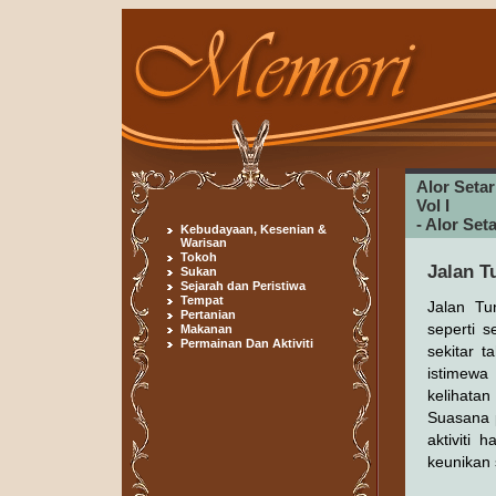
Alor Seta
Vol I
- Alor Se
Kebudayaan, Kesenian &
Warisan
Tokoh
Jalan T
Sukan
Sejarah dan Peristiwa
Tempat
Jalan Tu
Pertanian
seperti 
Makanan
Permainan Dan Aktiviti
sekitar 
istimewa
kelihata
Suasana 
aktiviti 
keunikan 