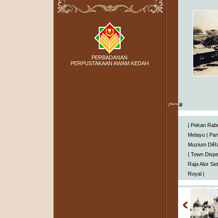
PERBADANAN
PERPUSTAKAAN AWAM KEDAH
|
Pekan Rab
Melayu
|
Pa
Muzium DiRa
|
Town Disp
Raja Alor Se
Royal
|