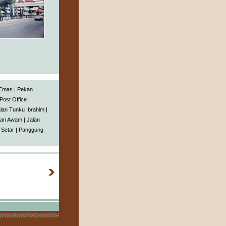
 Emas
|
Pekan
Post Office
|
lan Tunku Ibrahim
|
aan Awam
|
Jalan
 Setar
|
Panggung