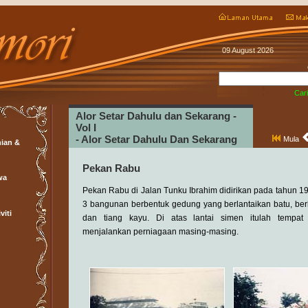
09 August 2026
Cari
Alor Setar Dahulu dan Sekarang -
Vol I
- Alor Setar Dahulu Dan Sekarang
Mula
ian &
Pekan Rabu
wa
Pekan Rabu di Jalan Tunku Ibrahim didirikan pada tahun 
3 bangunan berbentuk gedung yang berlantaikan batu, be
viti
dan tiang kayu. Di atas lantai simen itulah tempat
menjalankan perniagaan masing-masing.