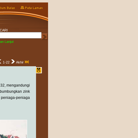
CARI
an Lanjut
1-22
Akhir
1932, mengandungi
rbumbungkan zink
 peniaga-peniaga