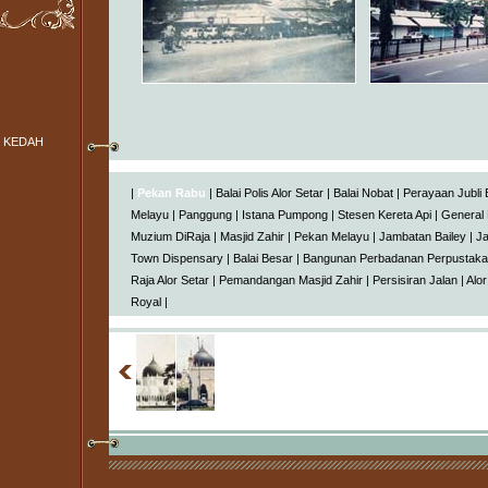
 KEDAH
|
Pekan Rabu
|
Balai Polis Alor Setar
|
Balai Nobat
|
Perayaan Jubli
Melayu
|
Panggung
|
Istana Pumpong
|
Stesen Kereta Api
|
General 
Muzium DiRaja
|
Masjid Zahir
|
Pekan Melayu
|
Jambatan Bailey
|
Ja
Town Dispensary
|
Balai Besar
|
Bangunan Perbadanan Perpustak
Raja Alor Setar
|
Pemandangan Masjid Zahir
|
Persisiran Jalan
|
Alor
Royal
|